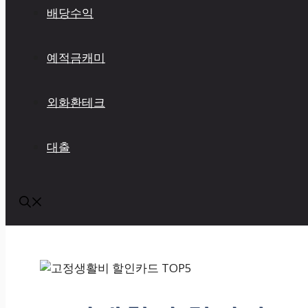
배당수익
예적금캐미
외화환테크
대출