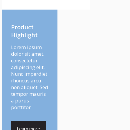
Product
Highlight
Lorem ipsum
dolor sit amet,
consectetur
adipiscing elit.
Nunc imperdiet
rhoncus arcu
non aliquet. Sed
tempor mauris
a purus
porttitor
Learn more