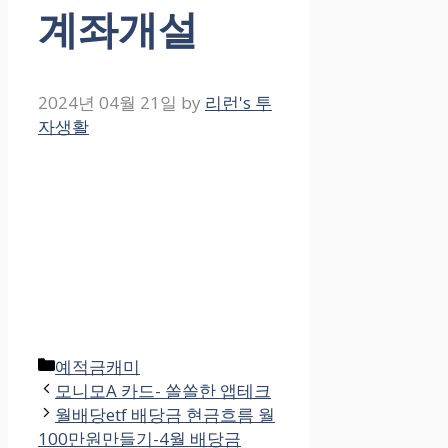
계좌개설
2024년 04월 21일
by
리런's 투
자생활
Categories
예적금캐미
모니모A 카드- 쏠쏠한 앱테크
월배당etf 배당금 현금흐름 월
100만원만들기-4월 배당금