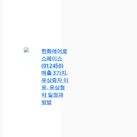
한화에어로
스페이스
(012450)
매출 3가지,
유상증자 이
유, 유상청
약 일정과
방법