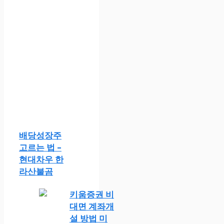
배당성장주
고르는 법 –
현대차우 한
라산불곰
키움증권 비
대면 계좌개
설 방법 미