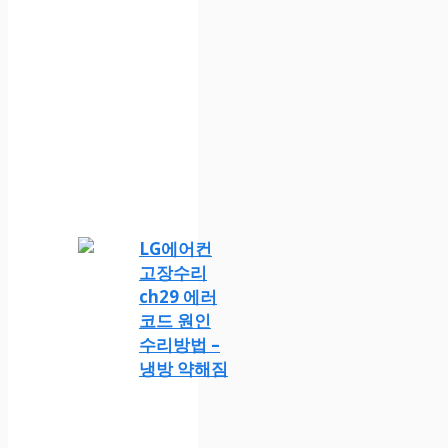
LG에어컨
고장수리
ch29 에러
코드 원인
수리방법 –
냉방 약해짐