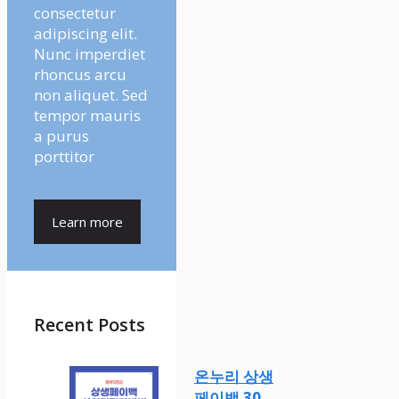
consectetur
adipiscing elit.
Nunc imperdiet
rhoncus arcu
non aliquet. Sed
tempor mauris
a purus
porttitor
Learn more
Recent Posts
온누리 상생
페이백 30