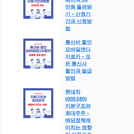
만원 돌려받
기 – 신청기
간과 신청방
법
통신비 할인
모바일엔디
지로카 – 모
든 통신사
할인과 발급
방법
현대차
(005380)
지분구조와
최대주주 –
배당정책에
미치는 영향