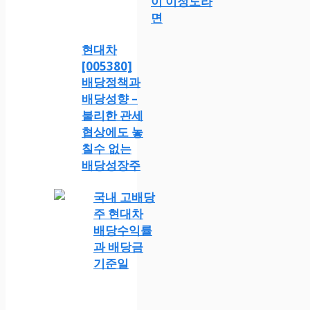
이 이정도라
면
현대차
[005380]
배당정책과
배당성향 –
불리한 관세
협상에도 놓
칠수 없는
배당성장주
국내 고배당
주 현대차
배당수익률
과 배당금
기준일