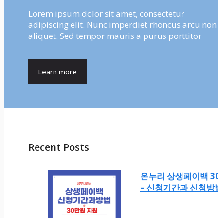
Lorem ipsum dolor sit amet, consectetur
adipiscing elit. Nunc imperdiet rhoncus arcu non
aliquet. Sed tempor mauris a purus porttitor
Learn more
Recent Posts
온누리 상생페이백 3
– 신청기간과 신청방