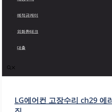
예적금캐미
외화환테크
대출
LG에어컨 고장수리 ch29 에
짐