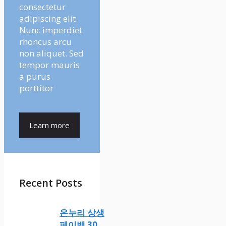
consectetur
adipiscing elit.
Nunc imperdiet
rhoncus arcu
non aliquet. Sed
tempor mauris
a purus
porttitor
Learn more
Recent Posts
온누리 상생
페이백 30