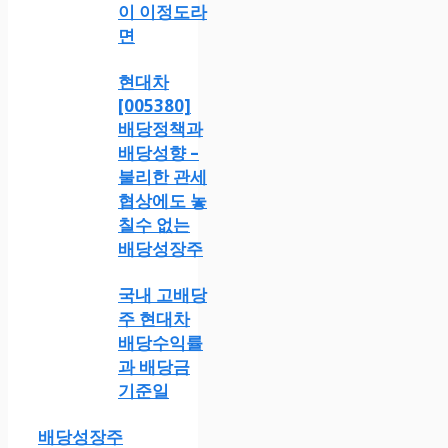
이 이정도라
면
현대차
[005380]
배당정책과
배당성향 –
불리한 관세
협상에도 놓
칠수 없는
배당성장주
국내 고배당
주 현대차
배당수익률
과 배당금
기준일
배당성장주