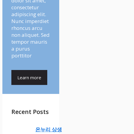
dolor sit amet,
consectetur
adipiscing elit.
Nunc imperdiet
rhoncus arcu
non aliquet. Sed
tempor mauris
a purus
porttitor
Learn more
Recent Posts
온누리 상생