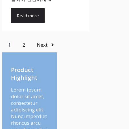
Read more
1
2
Next
Product
Highlight
Lorem ipsum
dolor sit amet,
consectetur
adipiscing elit.
Nunc imperdiet
rhoncus arcu