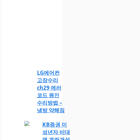
LG에어컨
고장수리
ch29 에러
코드 원인
수리방법 –
냉방 약해짐
KB증권 미
성년자 비대
면 계좌개설