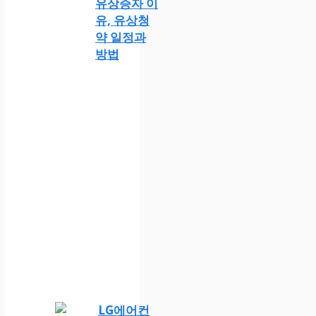
유상증자 이
유, 유상청
약 일정과
방법
LG에어컨