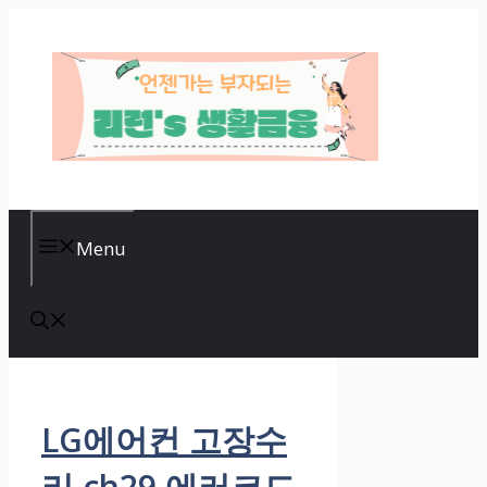
Skip
to
content
Menu
LG에어컨 고장수
리 ch29 에러코드