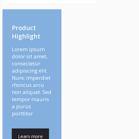
Product
Highlight
Lorem ipsum
dolor sit amet,
consectetur
adipiscing elit.
Nunc imperdiet
rhoncus arcu
non aliquet. Sed
tempor mauris
a purus
porttitor
Learn more