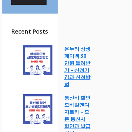
Recent Posts
온누리 상생
페이백 30
만원 돌려받
기 – 신청기
간과 신청방
법
통신비 할인
모바일엔디
지로카 – 모
든 통신사
할인과 발급