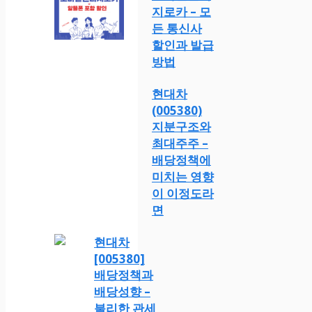
지로카 – 모
든 통신사
할인과 발급
방법
현대차
(005380)
지분구조와
최대주주 –
배당정책에
미치는 영향
이 이정도라
면
현대차
[005380]
배당정책과
배당성향 –
불리한 관세