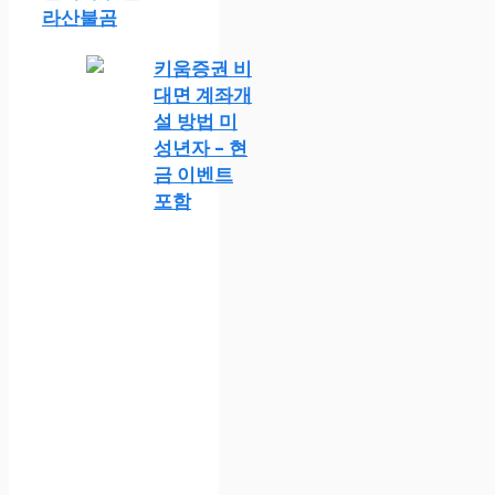
라산불곰
키움증권 비
대면 계좌개
설 방법 미
성년자 – 현
금 이벤트
포함