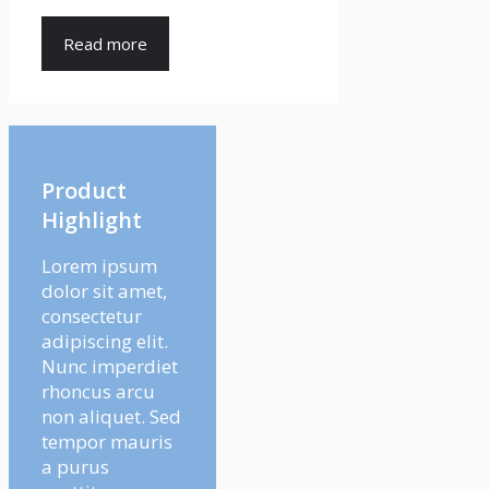
Read more
Product
Highlight
Lorem ipsum
dolor sit amet,
consectetur
adipiscing elit.
Nunc imperdiet
rhoncus arcu
non aliquet. Sed
tempor mauris
a purus