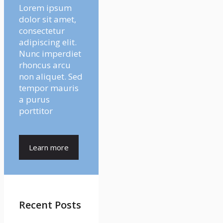
Lorem ipsum
dolor sit amet,
consectetur
adipiscing elit.
Nunc imperdiet
rhoncus arcu
non aliquet. Sed
tempor mauris
a purus
porttitor
Learn more
Recent Posts