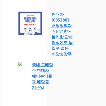
현대차
[005380]
배당정책과
배당성향 –
불리한 관세
협상에도 놓
칠수 없는
배당성장주
국내 고배당
주 현대차
배당수익률
과 배당금
기준일