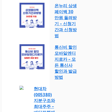
온누리 상생
페이백 30
만원 돌려받
기 – 신청기
간과 신청방
법
통신비 할인
모바일엔디
지로카 – 모
든 통신사
할인과 발급
방법
현대차
(005380)
지분구조와
최대주주 –