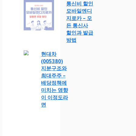
통신비 할인
모바일엔디
지로카 – 모
든 통신사
할인과 발급
방법
현대차
(005380)
지분구조와
최대주주 –
배당정책에
미치는 영향
이 이정도라
면