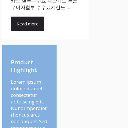
카드 할부수수료 계산기로 부분
무이자할부 수수료계산도 ...
Read more
Product
Highlight
Lorem ipsum
dolor sit amet,
consectetur
adipiscing elit.
Nunc imperdiet
rhoncus arcu
non aliquet. Sed
tempor mauris