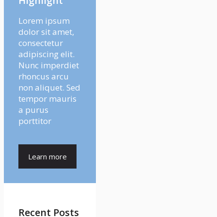
Highlight
Lorem ipsum
dolor sit amet,
consectetur
adipiscing elit.
Nunc imperdiet
rhoncus arcu
non aliquet. Sed
tempor mauris
a purus
porttitor
Learn more
Recent Posts