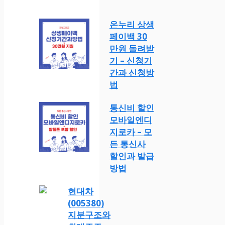
온누리 상생
페이백 30
만원 돌려받
기 – 신청기
간과 신청방
법
통신비 할인
모바일엔디
지로카 – 모
든 통신사
할인과 발급
방법
현대차
(005380)
지분구조와