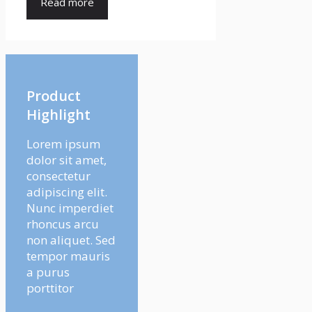
Read more
Product
Highlight
Lorem ipsum
dolor sit amet,
consectetur
adipiscing elit.
Nunc imperdiet
rhoncus arcu
non aliquet. Sed
tempor mauris
a purus
porttitor