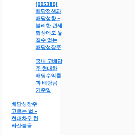
[005380]
배당정책과
배당성향 –
불리한 관세
협상에도 놓
칠수 없는
배당성장주
국내 고배당
주 현대차
배당수익률
과 배당금
기준일
배당성장주
고르는 법 –
현대차우 한
라산불곰