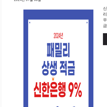
신
리
우
금의