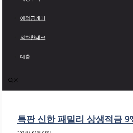
예적금캐미
외화환테크
대출
특판 신한 패밀리 상생적금 9
2024년 01월 08일