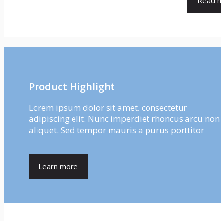
Read 
Product Highlight
Lorem ipsum dolor sit amet, consectetur
adipiscing elit. Nunc imperdiet rhoncus arcu non
aliquet. Sed tempor mauris a purus porttitor
Learn more