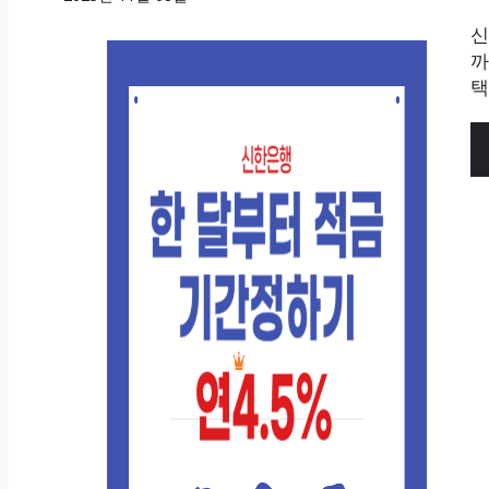
신
까
택