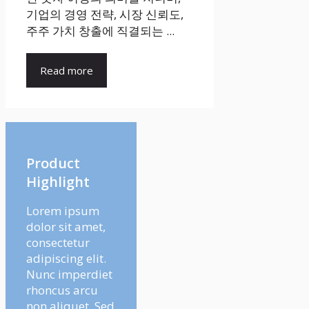
기업의 경영 전략, 시장 신뢰도,
주주 가치 창출에 직결되는 ...
Read more
Product
Highlight
Lorem ipsum
dolor sit amet,
consectetur
adipiscing elit.
Nunc imperdiet
rhoncus arcu
non aliquet. Sed