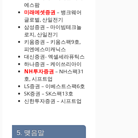
에스팜
미래에셋증권
– 뱅크웨어
글로벌, 산일전기
삼성증권 – 마이빔테크놀
로지, 산일전기
키움증권 – 키움스팩9호,
피엔에스미캐닉스
대신증권- 엑셀세라퓨틱스
하나증권 – 케이쓰리아이
NH투자증권
– NH스팩31
호, 시프트업
LS증권 – 이베스트스팩6호
SK증권 – SK스팩13호
신한투자증권 – 시프트업
5. 맺음말