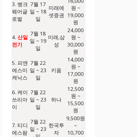
16,000
3. 뱅크
7월 17
미래에
원 ~
웨어글
일 ~ 18
셋증권
19,000
로벌
일
원
24,000
7월 18
4.
산일
미래,삼
원 ~
일 ~ 19
전기
성
30,000
일
원
14,000
5. 피앤
7월 22
원 ~
에스미
일 ~ 23
키움
17,000
캐닉스
일
원
12,500
6. 케이
7월 22
원 ~
쓰리아
일 ~ 23
하나
15,500
이
일
원
9,500원
7월 22
7. 티디
한국투
~
일 ~ 23
에스팜
자
10,700
일