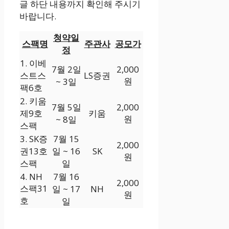
글 하단 내용까지 확인해 주시기
바랍니다.
청약일
스팩명
주관사
공모가
정
1. 이베
7월 2일
2,000
스트스
LS증권
원
~ 3일
팩6호
2. 키움
7월 5일
2,000
제9호
키움
원
~ 8일
스팩
3. SK증
7월 15
2,000
권13호
일 ~ 16
SK
원
스팩
일
4. NH
7월 16
2,000
스팩31
일 ~ 17
NH
원
호
일