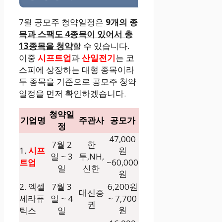
7월 공모주 청약일정은
9개의 종
목과 스팩도 4종목이 있어서 총
13종목을 청약
할 수 있습니다.
이중
시프트업
과
산일전기
는 코
스피에 상장하는 대형 종목이라
두 종목을 기준으로 공모주 청약
일정을 먼저 확인하겠습니다.
청약일
기업명
주관사
공모가
정
47,000
7월 2
한
1.
시프
원
일 ~ 3
투,NH,
트업
~60,000
일
신한
원
2. 엑셀
7월 3
6,200원
대신증
세라퓨
일 ~ 4
~ 7,700
권
원
틱스
일