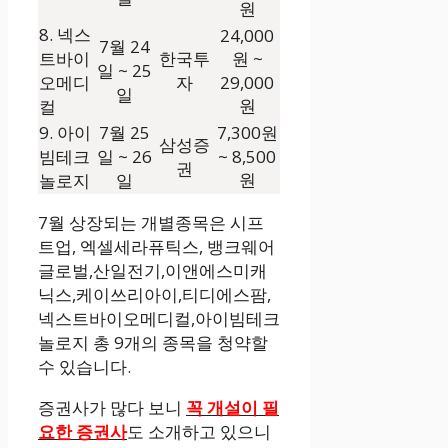
원
8. 넥스
24,000
7월 24
트바이
한국투
원 ~
일 ~ 25
오메디
자
29,000
일
원
컬
9. 아이
7월 25
7,300원
삼성증
빔테크
일 ~ 26
~ 8,500
권
원
놀로지
일
7월 상장되는 개별종목은 시프
트업, 엑셀세라퓨틱스, 뱅크웨어
글로벌,산일전기,이앤에스미캐
닉스,케이쓰리아이,티디에스팜,
넥스트바이오메디컬,아이빔테크
놀로지 총 9개의 종목을 청약할
수 있습니다.
증권사가 많다 보니
꼭 개설이 필
요한 증권사
도 소개하고 있으니