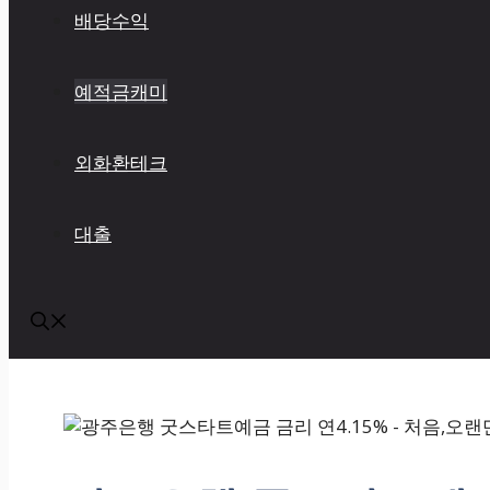
배당수익
예적금캐미
외화환테크
대출