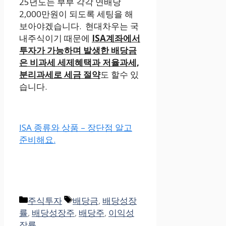
25년도는 부부 각각 연배당
2,000만원이 되도록 세팅을 해
보아야겠습니다. 현대차우는 국
내주식이기 때문에
ISA계좌에서
투자가 가능하며 발생한 배당금
은 비과세 세제혜택과 저율과세,
분리과세로 세금 절약
도 할수 있
습니다.
ISA 종류와 상품 – 장단점 알고
준비해요.
Categories
Tags
주식투자
배당금
,
배당성장
률
,
배당성장주
,
배당주
,
이익성
장률