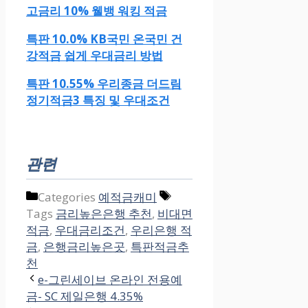
고금리 10% 웰뱅 워킹 적금
특판 10.0% KB국민 온국민 건
강적금 쉽게 우대금리 방법
특판 10.55% 우리종금 더드림
정기적금3 특징 및 우대조건
관련
Categories
예적금캐미
Tags
금리높은은행 추천
,
비대면
적금
,
우대금리조건
,
우리은행 적
금
,
은행금리높은곳
,
특판적금추
천
e-그린세이브 온라인 전용예
금- SC 제일은행 4.35%