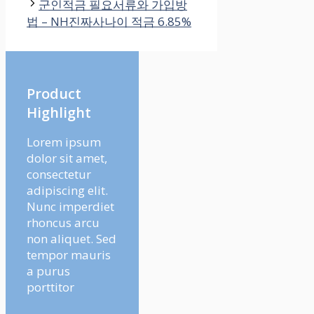
군인적금 필요서류와 가입방
법 – NH진짜사나이 적금 6.85%
Product
Highlight
Lorem ipsum
dolor sit amet,
consectetur
adipiscing elit.
Nunc imperdiet
rhoncus arcu
non aliquet. Sed
tempor mauris
a purus
porttitor