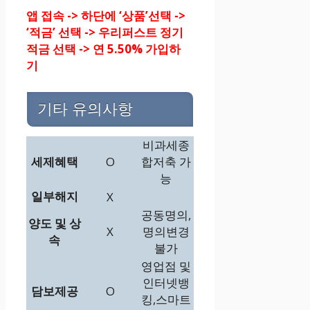
앱 접속 -> 하단에 ‘상품’선택 ->
‘적금’ 선택 -> 우리퍼스트 정기
적금 선택 -> 연 5.50% 가입하
기
기타 유의사항
비과세종
세제혜택
O
합저축 가
능
일부해지
X
공동명의,
양도 및 상
X
명의변경
속
불가
영업점 및
인터넷뱅
담보제공
O
킹,스마트