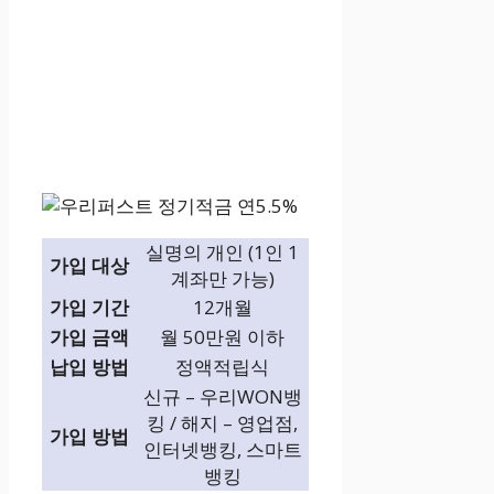
실명의 개인 (1인 1
가입 대상
계좌만 가능)
가입 기간
12개월
가입 금액
월 50만원 이하
납입 방법
정액적립식
신규 – 우리WON뱅
킹 / 해지 – 영업점,
가입 방법
인터넷뱅킹, 스마트
뱅킹