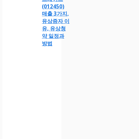
(012450)
매출 3가지,
유상증자 이
유, 유상청
약 일정과
방법