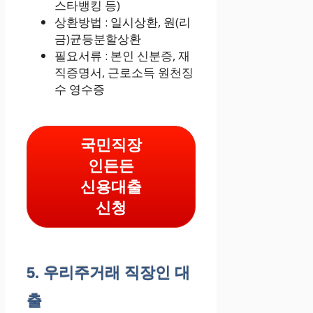
스타뱅킹 등)
상환방법 : 일시상환, 원(리
금)균등분할상환
필요서류 : 본인 신분증, 재
직증명서, 근로소득 원천징
수 영수증
국민직장
인든든
신용대출
신청
5. 우리주거래 직장인 대
출