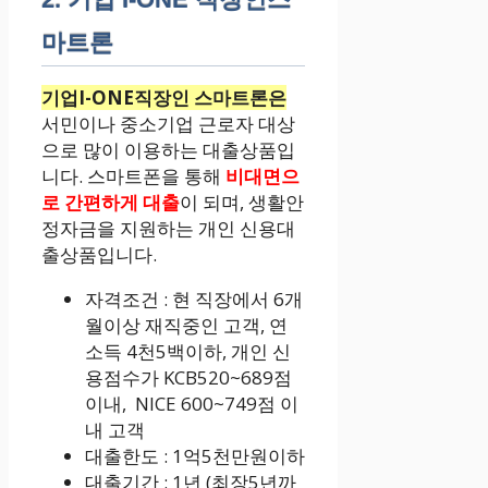
마트론
기업I-ONE직장인 스마트론은
서민이나 중소기업 근로자 대상
으로 많이 이용하는 대출상품입
니다. 스마트폰을 통해
비대면으
로 간편하게 대출
이 되며, 생활안
정자금을 지원하는 개인 신용대
출상품입니다.
자격조건 : 현 직장에서 6개
월이상 재직중인 고객, 연
소득 4천5백이하, 개인 신
용점수가 KCB520~689점
이내, NICE 600~749점 이
내 고객
대출한도 : 1억5천만원이하
대출기간 : 1년 (최장5년까