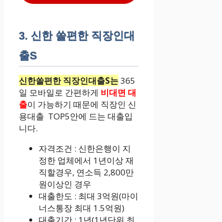
3. 신한 쏠편한 직장인대
출S
신한쏠편한 직장인대출S는
365
일 모바일로 간편하게
비대면 대
출
이 가능하기 때문에 직장인 신
용대출 TOP5안에 드는 대출입
니다.
자격조건 : 신한은행이 지
정한 업체에서 1년이상 재
직할경우, 연소득 2,800만
원이상인 경우
대출한도 : 최대 3억원(마이
너스통장 최대 1.5억원)
대출기간 : 1년(1년단위 최