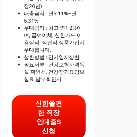
장20년)
대출금리 : 연5.11%~연
6.31%
우대금리 : 최고 연1.2%이
며, 급여이체, 신한카드 이
용실적, 적립식 상품가입시
우대됩니다.
상환방법 : 만기일시상환
필요서류 : 건강보험자격득
실 확인서, 건강장기요양보
험료 납부확인서
신한쏠편
한 직장
인대출S
신청