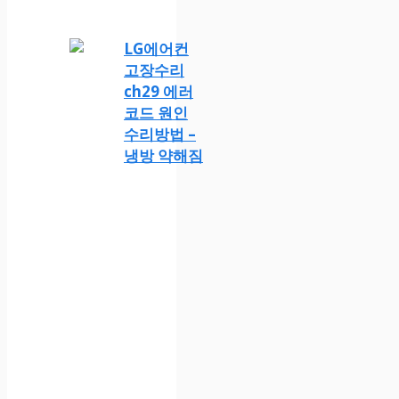
LG에어컨
고장수리
ch29 에러
코드 원인
수리방법 –
냉방 약해짐