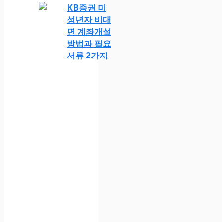
KB증권 미
성년자 비대
면 계좌개설
방법과 필요
서류 2가지