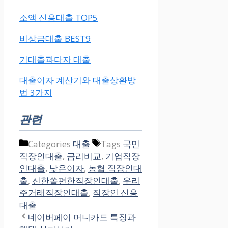
소액 신용대출 TOP5
비상금대출 BEST9
기대출과다자 대출
대출이자 계산기와 대출상환방
법 3가지
관련
Categories
대출
Tags
국민
직장인대출
,
금리비교
,
기업직장
인대출
,
낮은이자
,
농협 직장인대
출
,
신한쏠편한직장인대출
,
우리
주거래직장인대출
,
직장인 신용
대출
네이버페이 머니카드 특징과