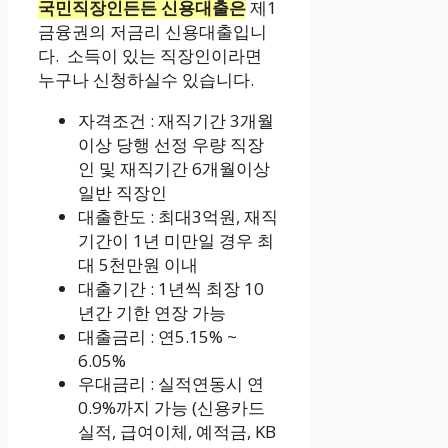
국민직장인든든 신용대출은
제1
금융권의 저금리 신용대출입니
다. 소득이 있는 직장인이라면
누구나 신청하실수 있습니다.
자격조건 : 재직기간 3개월
이상 당행 선정 우량 직장
인 및 재직기간 6개월이상
일반 직장인
대출한도 : 최대3억원, 재직
기간이 1년 미만일 경우 최
대 5천만원 이내
대출기간 : 1년씩 최장 10
년간 기한 연장 가능
대출금리 : 연5.15% ~
6.05%
우대금리 : 실적연동시 연
0.9%까지 가능 (신용카드
실적, 급여이체, 예적금, KB