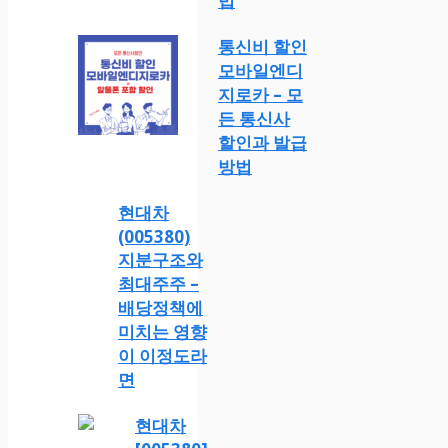
법
통신비 할인
모바일엔디
지로카 – 모
든 통신사
할인과 발급
방법
현대차
(005380)
지분구조와
최대주주 –
배당정책에
미치는 영향
이 이정도라
면
현대차