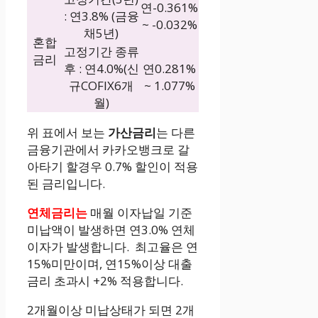
연-0.361%
: 연3.8% (금융
~ -0.032%
채5년)
혼합
고정기간 종류
금리
후 : 연4.0%(신
연0.281%
규COFIX6개
~ 1.077%
월)
위 표에서 보는
가산금리
는 다른
금융기관에서 카카오뱅크로 갈
아타기 할경우 0.7% 할인이 적용
된 금리입니다.
연체금리는
매월 이자납일 기준
미납액이 발생하면 연3.0% 연체
이자가 발생합니다. 최고율은 연
15%미만이며, 연15%이상 대출
금리 초과시 +2% 적용합니다.
2개월이상 미납상태가 되면 2개