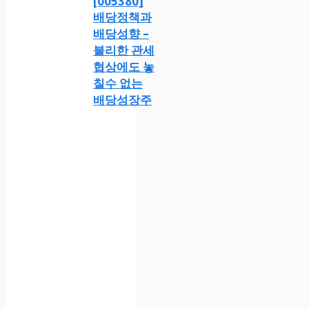
[005380]
배당정책과
배당성향 –
불리한 관세
협상에도 놓
칠수 없는
배당성장주