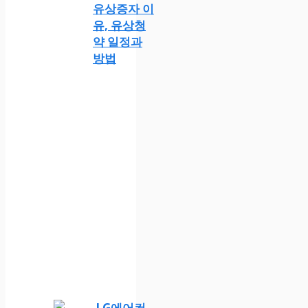
유상증자 이
유, 유상청
약 일정과
방법
LG에어컨