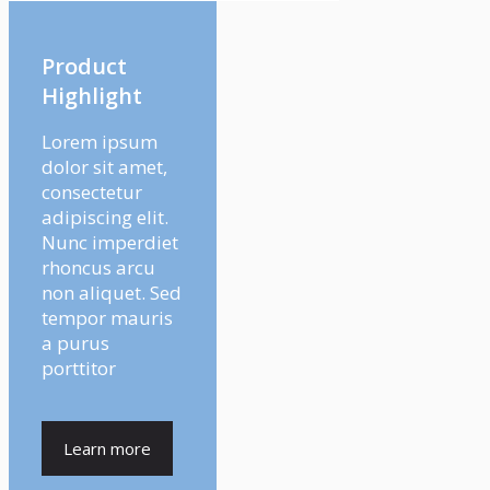
Product
Highlight
Lorem ipsum
dolor sit amet,
consectetur
adipiscing elit.
Nunc imperdiet
rhoncus arcu
non aliquet. Sed
tempor mauris
a purus
porttitor
Learn more