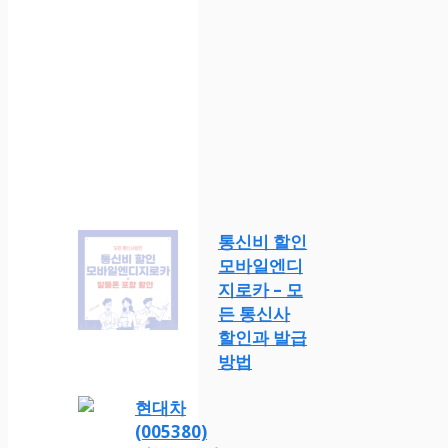
통신비 할인
모바일엔디
지로카 – 모
든 통신사
할인과 발급
방법
현대차
(005380)