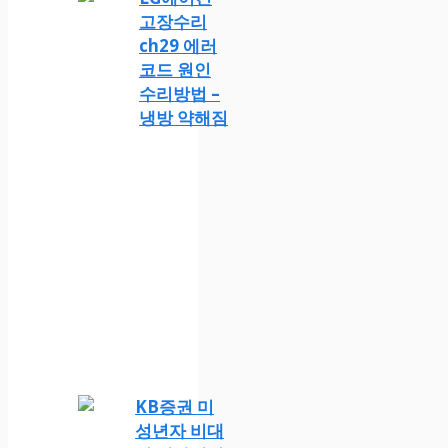
고장수리
ch29 에러
코드 원인
수리방법 –
냉방 약해짐
KB증권 미
성년자 비대