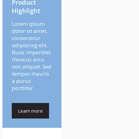
Product
Highlight
Lorem ipsum
dolor sit amet,
consectetur
adipiscing elit.
Nunc imperdiet
rhoncus arcu
non aliquet. Sed
tempor mauris
a purus
porttitor
Learn more