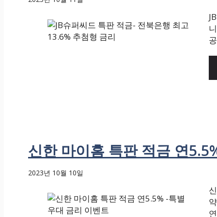
J
니
공
신한 마이홈 특판 적금 연5.
2023년 10월 10일
신
약
연