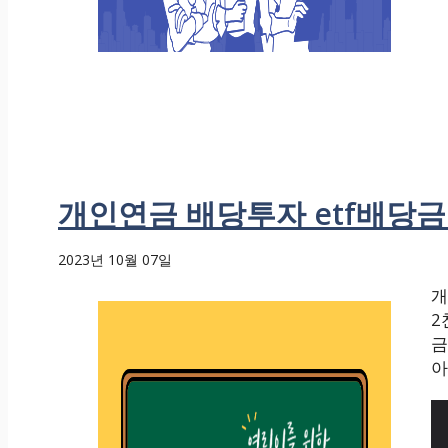
개인연금 배당투자 etf배당금 
2023년 10월 07일
개
2
금
아