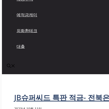
예적금캐미
외화환테크
대출
JB슈퍼씨드 특판 적금- 전북은
2023년 10월 11일