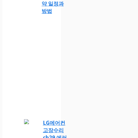
약 일정과
방법
LG에어컨
고장수리
ch29 에러