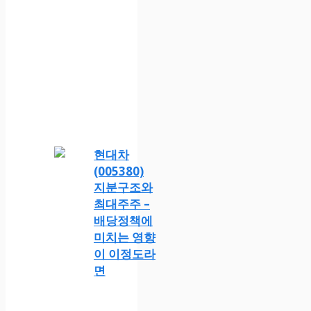
현대차
(005380)
지분구조와
최대주주 –
배당정책에
미치는 영향
이 이정도라
면