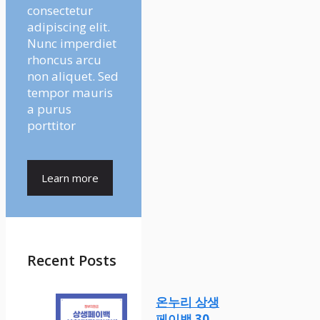
consectetur
adipiscing elit.
Nunc imperdiet
rhoncus arcu
non aliquet. Sed
tempor mauris
a purus
porttitor
Learn more
Recent Posts
온누리 상생
페이백 30