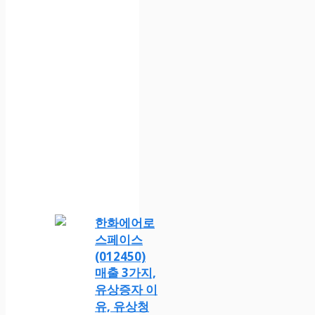
한화에어로
스페이스
(012450)
매출 3가지,
유상증자 이
유, 유상청